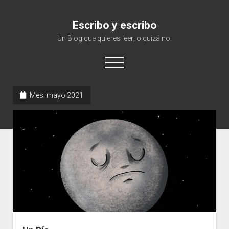
Escribo y escribo
Un Blog que quieres leer; o quizá no.
open
menu
twitter
instagram
Mes:
mayo 2021
Inicio
Sobre mí
Contacto