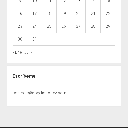
9
10
11
12
13
14
15
16
17
18
19
20
21
22
23
24
25
26
27
28
29
30
31
« Ene
Jul »
Escríbeme
contacto@rogeliocortez.com