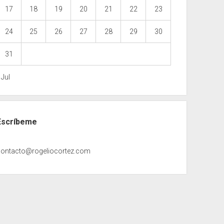
17
18
19
20
21
22
23
24
25
26
27
28
29
30
31
 Jul
Escríbeme
contacto@rogeliocortez.com