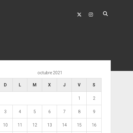
twitter
instagram
ra
ral
octubre 2021
D
L
M
X
J
V
S
1
2
3
4
5
6
7
8
9
10
11
12
13
14
15
16