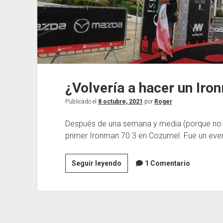
¿Volvería a hacer un Iro
Publicado el
8 octubre, 2021
por
Roger
Después de una semana y media (porque no ll
primer Ironman 70.3 en Cozumel. Fue un even
¿Volvería
Seguir leyendo
1 Comentario
a
hacer
un
Ironman
70.3?