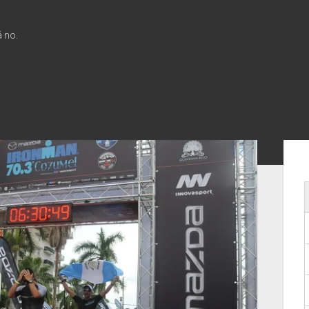
á no.
Bar
Late